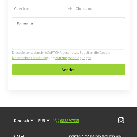
Check-in
Check-out
Kommentar
Diese Seite ist durch reCAPTCHA geschützt. Es gelten die Google
Datenschutzerklärung
und
Nutzungsbedingungen
.
Senden
Deutsch
EUR
683597535
E-Mail
:
©
2026
A CASA DO SOUTO
Alle