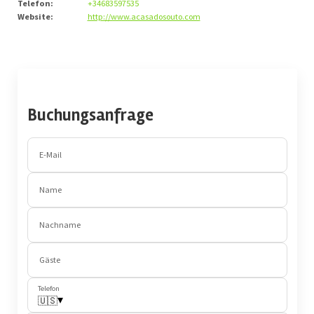
Telefon
:
+34683597535
Website
:
http://www.acasadosouto.com
Buchungsanfrage
E-Mail
Name
Nachname
Gäste
Telefon
▾
🇺🇸