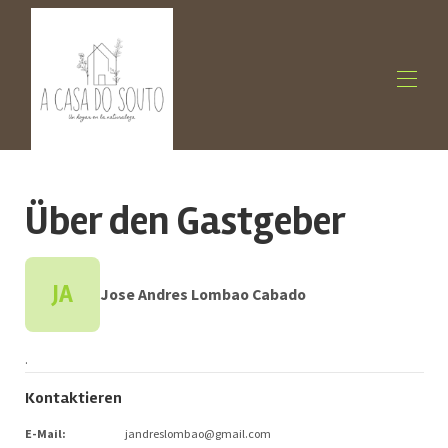
Startseite
Übersicht
Über den Gastgeber
Fotos
Preise
Belegungskalender
Bewertungen
JA
Jose Andres Lombao Cabado
Kontaktieren Sie uns
Lage
Kontakt
.
Kontaktieren
E-Mail
:
jandreslombao@gmail.com