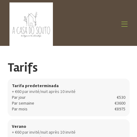
Accueil
Vue d'ensemble
Tarifs
Galerie
Tarifs
Disponibilités
Avis
Tarifa predeterminada
Contactez-nous
+ €60 par invité/nuit après 10 invité
Plan
Par jour
€530
Contact
Par semaine
€3600
Par mois
€8975
Verano
+ €60 par invité/nuit après 10 invité