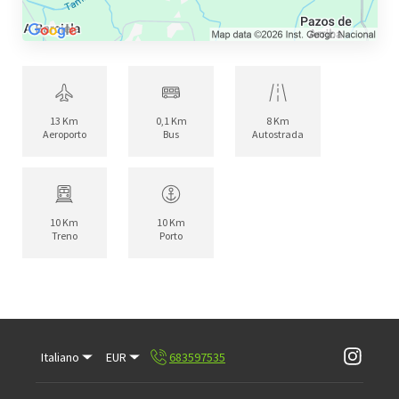
13 Km
0,1 Km
8 Km
Aeroporto
Bus
Autostrada
10 Km
10 Km
Treno
Porto
Italiano
EUR
683597535