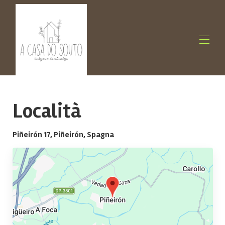
Home
Descrizione
Località
Galleria
Prezzi
Disponibilità
Piñeirón 17, Piñeirón, Spagna
Recensioni
Contattaci
Mappa
Contatto