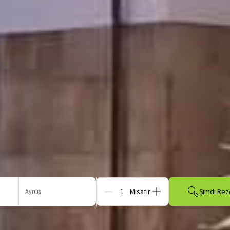
Şimdi Rez
Ayrılış
Kişiler